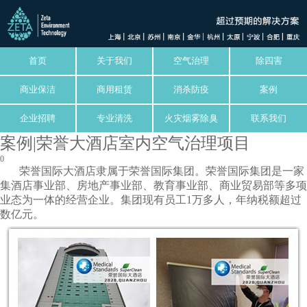
首页
关于我们
空气治理
除四害
商业保洁
商用租赁
消杀防疫
案例
企业招聘
专业清洗
火灾烟雾除臭
联系我们
案例|荣誉大酒店室内空气治理项目
0
荣誉国际大酒店隶属于荣誉国际集团。荣誉国际集团是一家
集酒店事业部、房地产事业部、教育事业部、商业贸易部等多项
业态为一体的经营企业。集团现有员工1万多人，年纳税额超过
数亿元。