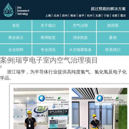
首页
关于我们
空气治理
除四害
商业保洁
商用租赁
消杀防疫
案例
企业招聘
专业清洗
火灾烟雾除臭
联系我们
案例|瑞亨电子室内空气治理项目
0
浙江瑞亨，为半导体行业提供高纯度氯气、氯化氢及电子化
学品。