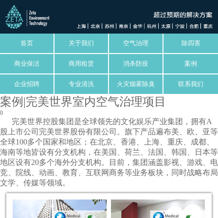
首页
关于我们
空气治理
除四害
商业保洁
商用租赁
消杀防疫
案例
企业招聘
专业清洗
火灾烟雾除臭
联系我们
案例|完美世界室内空气治理项目
0
完美世界控股集团是全球领先的文化娱乐产业集团，拥有A
股上市公司完美世界股份有限公司。旗下产品遍布美、欧、亚等
全球100多个国家和地区；在北京、香港、上海、重庆、成都、
海南等地皆设有分支机构，在美国、荷兰、法国、韩国、日本等
地区设有20多个海外分支机构。目前，集团涵盖影视、游戏、电
竞、院线、动画、教育、互联网商务等业务板块，同时战略布局
文学、传媒等领域。