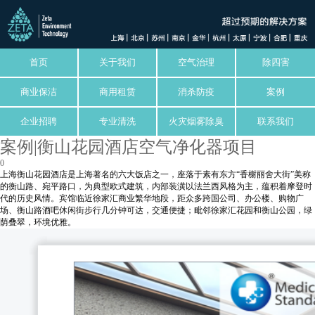
首页
关于我们
空气治理
除四害
商业保洁
商用租赁
消杀防疫
案例
企业招聘
专业清洗
火灾烟雾除臭
联系我们
案例|衡山花园酒店空气净化器项目
0
上海衡山花园酒店是上海著名的六大饭店之一，座落于素有东方“香榭丽舍大街”美称
的衡山路、宛平路口，为典型欧式建筑，内部装潢以法兰西风格为主，蕴积着摩登时
代的历史风情。宾馆临近徐家汇商业繁华地段，距众多跨国公司、办公楼、购物广
场、衡山路酒吧休闲街步行几分钟可达，交通便捷；毗邻徐家汇花园和衡山公园，绿
荫叠翠，环境优雅。