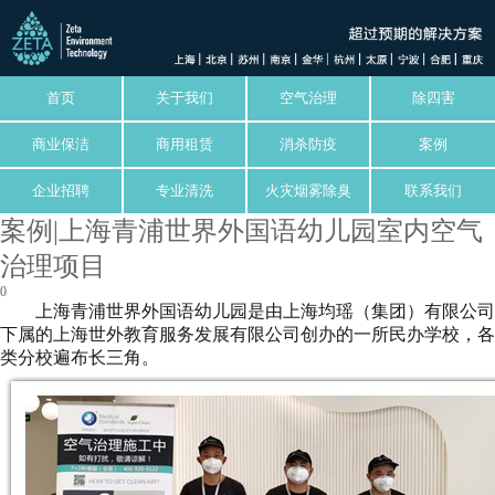
首页
关于我们
空气治理
除四害
商业保洁
商用租赁
消杀防疫
案例
企业招聘
专业清洗
火灾烟雾除臭
联系我们
案例|上海青浦世界外国语幼儿园室内空气
治理项目
0
上海青浦世界外国语幼儿园是由上海均瑶（集团）有限公司
下属的上海世外教育服务发展有限公司创办的一所民办学校，各
类分校遍布长三角。