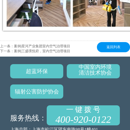
上一条：
案例|星河产业集团室内空气治理项目
返回列表
下一条：
案例|三盛璞悦府，室内空气治理项目
中国室内环境
超蓝环保
清洁技术协会
辐射公害防护协会
一 键 拨 号
服务热线：
400-920-0122
上海总部：上海市松江区望东南路98号1幢401