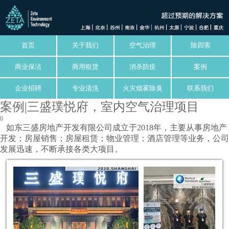
首页
关于我们
空气治理
除四害
商业保洁
商用租赁
消杀防疫
案例
企业招聘
专业清洗
火灾烟雾除臭
联系我们
案例|三盛璞悦府，室内空气治理项目
0
如东三盛房地产开发有限公司成立于2018年，主要从事房地产
开发；房屋销售；房屋租赁；物业管理；酒店管理等业务，公司
发展迅速，不断承接各类大项目。