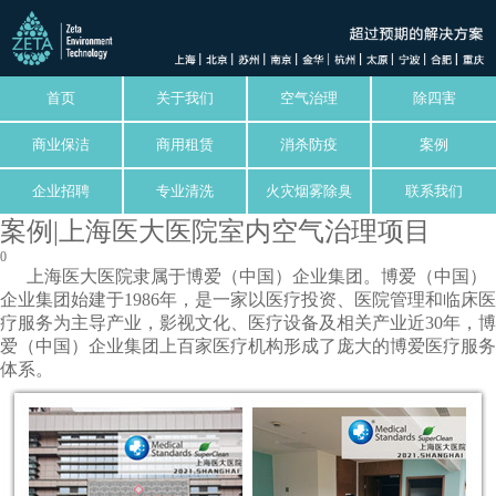
首页
关于我们
空气治理
除四害
商业保洁
商用租赁
消杀防疫
案例
企业招聘
专业清洗
火灾烟雾除臭
联系我们
案例|上海医大医院室内空气治理项目
0
上海医大医院隶属于博爱（中国）企业集团。博爱（中国）
企业集团始建于1986年，是一家以医疗投资、医院管理和临床医
疗服务为主导产业，影视文化、医疗设备及相关产业近30年，博
爱（中国）企业集团上百家医疗机构形成了庞大的博爱医疗服务
体系。