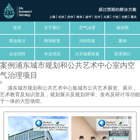
首页
关于我们
空气治理
除四害
商业保洁
商用租赁
消杀防疫
案例
企业招聘
专业清洗
火灾烟雾除臭
联系我们
案例浦东城市规划和公共艺术中心室内空
气治理项目
0
浦东城市规划和公共艺术中心集城市公共艺术展览、展示，
艺术教育及知识普及，规划展示及规划评审、发布及研讨等功能
于一体的大型场馆。